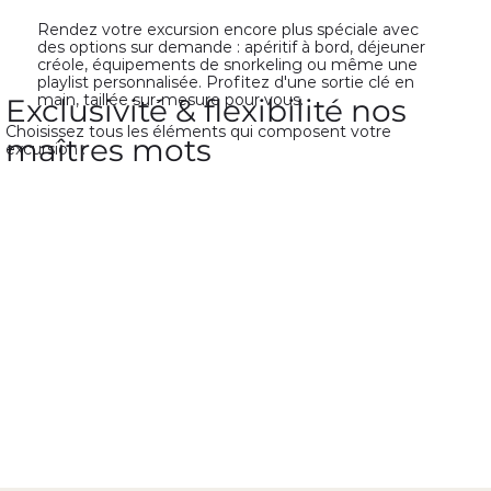
Rendez votre excursion encore plus spéciale avec
des options sur demande : apéritif à bord, déjeuner
créole, équipements de snorkeling ou même une
playlist personnalisée. Profitez d'une sortie clé en
main, taillée sur-mesure pour vous.
Exclusivité & flexibilité nos
Choisissez tous les éléments qui composent votre
maîtres mots
excursion :