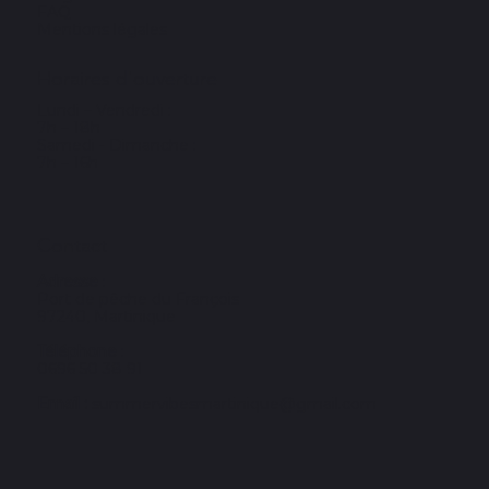
FAQ
Mentions légales
Horaires d'ouverture
Lundi – Vendredi :
7h – 18h
Samedi - Dimanche :
7h – 16h
Contact
Adresse
:
Port de pêche du François
97240, Martinique
Téléphone
:
0696 50 38 91
Email :
summervibesmartinique@gmail.com