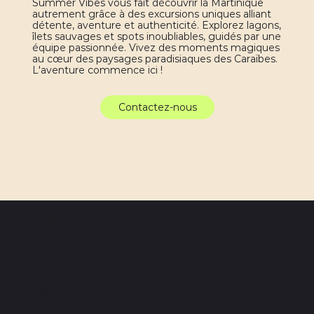
Summer Vibes vous fait découvrir la Martinique
autrement grâce à des excursions uniques alliant
détente, aventure et authenticité. Explorez lagons,
îlets sauvages et spots inoubliables, guidés par une
équipe passionnée. Vivez des moments magiques
au cœur des paysages paradisiaques des Caraïbes.
L'aventure commence ici !
Contactez-nous
SUMMER
VIBES
Instagram
Facebook
Youtube
Tiktok