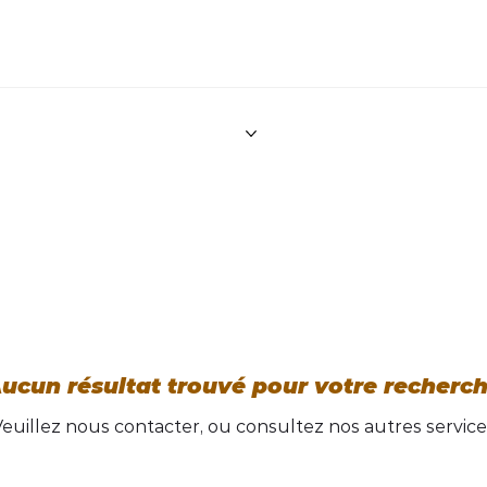
Discu
Accueil
Nos excursions
Blog
À propos
FAQ
ucun résultat trouvé pour votre recherc
Veuillez nous contacter, ou consultez nos autres service