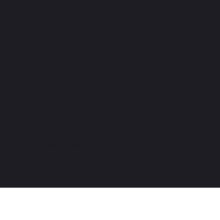
Accueil
Nos excursions
À propos
Blog
FAQ
Mentions légales
Horaires d'ouverture
Lundi – Vendredi :
7h – 18h
Samedi - Dimanche :
7h – 16h
Contact
Adresse
:
Port de pêche du François
97240, Martinique
Téléphone
:
0696 50 38 91
Email :
summervibesmartinique@gmail.com