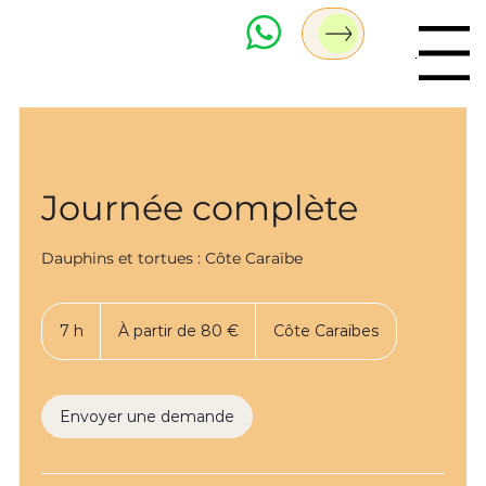
Menu
Journée complète
Dauphins et tortues : Côte Caraïbe
À
partir
7 h
7
À partir de 80 €
Côte Caraïbes
de
80
h
euros
Envoyer une demande