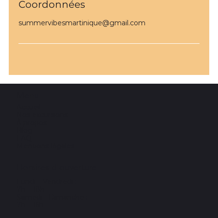
Coordonnées
summervibesmartinique@gmail.com
Menu
Accueil
Nos excursions
À propos
Blog
FAQ
Mentions légales
Horaires d'ouverture
Lundi – Vendredi :
7h – 18h
Samedi - Dimanche :
7h – 16h